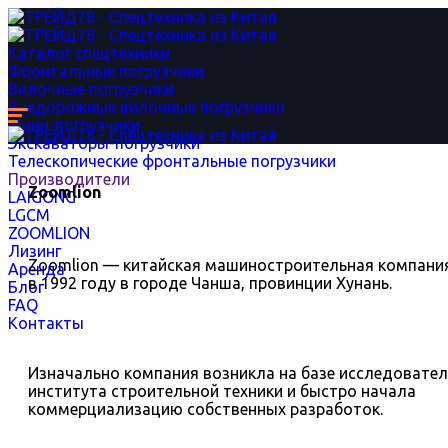
Каталог спецтехники
Фронтальные погрузчики
Вилочные погрузчики
Внедорожные вилочные погрузчики
Мини-погрузчики
Экскаваторы-погрузчики
Телескопические фронтальные погрузчики
Производители
Zoomlion
LAIGONG
LGCM
ZOOMLION
Лизинг
Zoomlion — китайская машиностроительная компания
Аренда
в 1992 году в городе Чанша, провинции Хунань.
Блог
FAQ
Контакты
Изначально компания возникла на базе исследовател
института строительной техники и быстро начала
коммерциализацию собственных разработок.