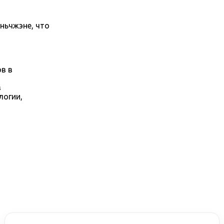
ньчжэне, что
в в
в
логии,